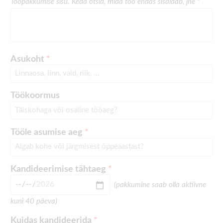
Tööpakkumise sisu. Keda otsid, mida töö endas sisaldab, jne
*
Asukoht
*
Töökoormus
Tööle asumise aeg
*
Kandideerimise tähtaeg
*
(pakkumine saab olla aktiivne
kuni 40 päeva)
Kuidas kandideerida
*