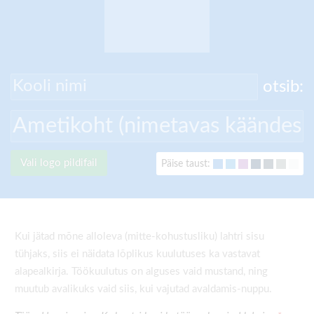
otsib:
Vali logo pildifail
Päise taust:
Kui jätad mõne alloleva (mitte-kohustusliku) lahtri sisu
tühjaks, siis ei näidata lõplikus kuulutuses ka vastavat
alapealkirja. Töökuulutus on alguses vaid mustand, ning
muutub avalikuks vaid siis, kui vajutad avaldamis-nuppu.