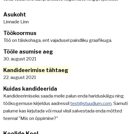
Asukoht
Linnade Linn
Töökoormus
Töö on täiskohaga, ent vajadusel paindliku graafikuga.
Tööle asumise aeg
30. august 2021
Kandideerimise tähtaeg
22. august 2021
Kuidas kandideerida
Kandideerimiseks saada meile palun enda hariduskäigu ning
töökogemuse kirjeldus aadressil
test@stuudium.com
. Samuti
palume kas kirjutada või muul viisil salvestada enda mõtted
teemal "Mis on õppimine?"
Koolide Kool