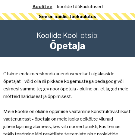
Koolitee
– koolide töökuulutused
See on näidis-töökuulutus
Koolide Kool
otsib:
Õpetaja
Otsime enda meeskonda uuendusmeelset algklasside
õpetajat - võid olla nii pikkade kogemustega pedagoog või
esimesi samme tegev noor õpetaja - oluline on, et jagad meie
mõtteid haridusest ja õppimisest.
Meie koolile on oluline õppimise vaatamine konstruktivistlikust
vaatenurgast - õpetaja on meie jaoks eelkõige vilunud
juhendaja ning abimees, kes viib noored punkti, kus temas
tekib teadmine läbi praktiliste tegemiste ning projektide.